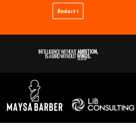
ติดต่อเรา
INTELLIGENCE WITHOUT
AMBITION,
IS A BIRD WITHOUT
WINGS.
- Salvador Dali